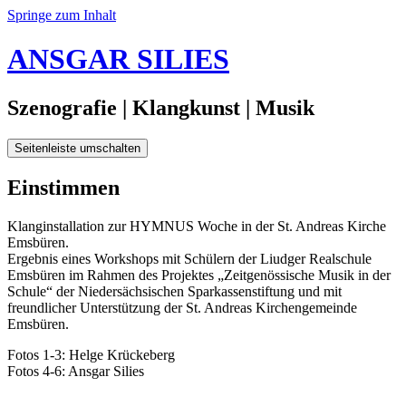
Springe zum Inhalt
ANSGAR SILIES
Szenografie | Klangkunst | Musik
Seitenleiste umschalten
22.
Einstimmen
Dezember
2012
30.
Klanginstallation zur HYMNUS Woche in der St. Andreas Kirche
Januar
Emsbüren.
2020
Ergebnis eines Workshops mit Schülern der Liudger Realschule
Emsbüren im Rahmen des Projektes „Zeitgenössische Musik in der
Schule“ der Niedersächsischen Sparkassenstiftung und mit
freundlicher Unterstützung der St. Andreas Kirchengemeinde
Emsbüren.
Fotos 1-3: Helge Krückeberg
Fotos 4-6: Ansgar Silies