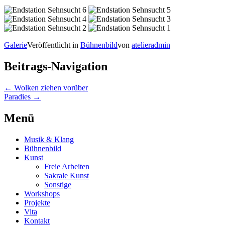
Galerie
Veröffentlicht in
Bühnenbild
von
atelieradmin
Beitrags-Navigation
←
Wolken ziehen vorüber
Paradies
→
Menü
Musik & Klang
Bühnenbild
Kunst
Freie Arbeiten
Sakrale Kunst
Sonstige
Workshops
Projekte
Vita
Kontakt