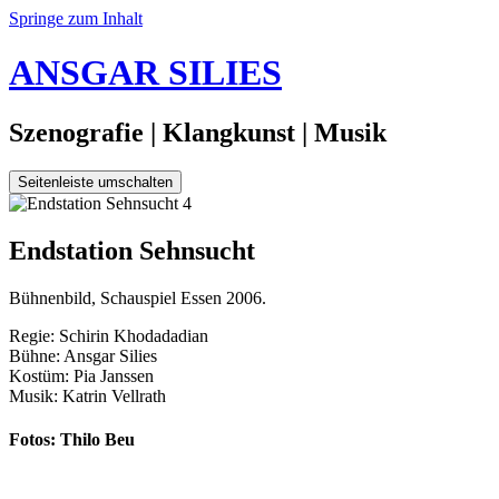
Springe zum Inhalt
ANSGAR SILIES
Szenografie | Klangkunst | Musik
Seitenleiste umschalten
22.
Endstation Sehnsucht
September
2007
30.
Bühnenbild, Schauspiel Essen 2006.
Januar
2020
Regie: Schirin Khodadadian
Bühne: Ansgar Silies
Kostüm: Pia Janssen
Musik: Katrin Vellrath
Fotos: Thilo Beu