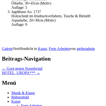
Ölfarbe, 30×45cm (Motiv)
Auflage: 5
Jagdthaus Ao. 1737
Holzschnitt im Irisdruckverfahren, Tusche & Bleistift
Aquafarbe, 20×30cm (Motiv)
Auflage: 9
Galerie
Veröffentlicht in
Kunst
,
Freie Arbeiten
von
atelieradmin
Beitrags-Navigation
←
Goot gegen Noordwind
HOTEL_UROPA***
→
Menü
Musik & Klang
Bühnenbild
Kunst
Freie Arbeiten