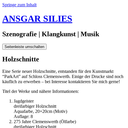
Springe zum Inhalt
ANSGAR SILIES
Szenografie | Klangkunst | Musik
Seitenleiste umschalten
22.
Holzschnitte
Mai
2012
30.
Eine Serie neuer Holzschnitte, entstanden für den Kunstmarkt
Januar
“ParkArt” auf Schloss Clemenswerth. Einige der Drucke sind noch
2020
käuflich zu erwerben – bei Interesse kontaktieren Sie mich gerne!
Titel der Werke und nähere Informationen:
Jagdgeister
dreifarbiger Holzschnitt
Aquafarbe, 20×20cm (Motiv)
Auflage: 8
275 Jahre Clemenswerth (Ölfarbe)
dreifarbiger Holzschnitt