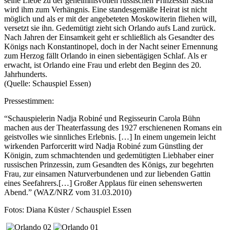
seine Liebe zu der geheimnisvollen russischen Prinzessin Sascha
wird ihm zum Verhängnis. Eine standesgemäße Heirat ist nicht
möglich und als er mit der angebeteten Moskowiterin fliehen will,
versetzt sie ihn. Gedemütigt zieht sich Orlando aufs Land zurück.
Nach Jahren der Einsamkeit geht er schließlich als Gesandter des
Königs nach Konstantinopel, doch in der Nacht seiner Ernennung
zum Herzog fällt Orlando in einen siebentägigen Schlaf. Als er
erwacht, ist Orlando eine Frau und erlebt den Beginn des 20.
Jahrhunderts.
(Quelle: Schauspiel Essen)
Pressestimmen:
“Schauspielerin Nadja Robiné und Regisseurin Carola Bühn
machen aus der Theaterfassung des 1927 erschienenen Romans ein
geistvolles wie sinnliches Erlebnis. […] In einem ungemein leicht
wirkenden Parforceritt wird Nadja Robiné zum Günstling der
Königin, zum schmachtenden und gedemütigten Liebhaber einer
russischen Prinzessin, zum Gesandten des Königs, zur begehrten
Frau, zur einsamen Naturverbundenen und zur liebenden Gattin
eines Seefahrers.[…] Großer Applaus für einen sehenswerten
Abend.” (WAZ/NRZ vom 31.03.2010)
Fotos: Diana Küster / Schauspiel Essen