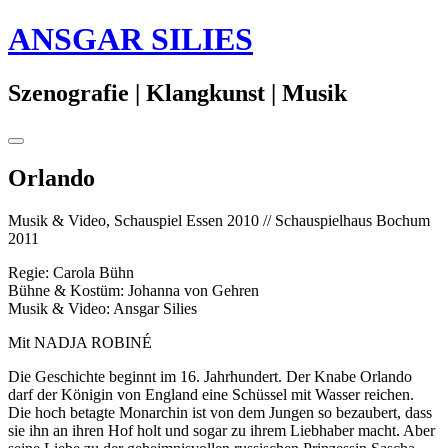
Springe
ANSGAR SILIES
zum
Inhalt
Szenografie | Klangkunst | Musik
Seitenleiste
umschalten
22.
Orlando
März
2010
30.
Musik & Video, Schauspiel Essen 2010 // Schauspielhaus Bochum
Januar
2011
2020
Regie: Carola Bühn
Bühne & Kostüm: Johanna von Gehren
Musik & Video: Ansgar Silies
Mit NADJA ROBINÉ
Die Geschichte beginnt im 16. Jahrhundert. Der Knabe Orlando
darf der Königin von England eine Schüssel mit Wasser reichen.
Die hoch betagte Monarchin ist von dem Jungen so bezaubert, dass
sie ihn an ihren Hof holt und sogar zu ihrem Liebhaber macht. Aber