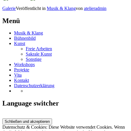
Galerie
Veröffentlicht in
Musik & Klang
von
atelieradmin
Beitrags-
←
Clemenswerth
RUHR.2010
/
Menü
Navigation
Fotoserie
→
Musik & Klang
Bühnenbild
Kunst
Freie Arbeiten
Sakrale Kunst
Sonstige
Workshops
Projekte
Vita
Kontakt
Datenschutzerklärung
Language switcher
Datenschutz & Cookies: Diese Website verwendet Cookies. Wenn