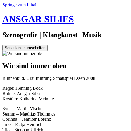
Springe zum Inhalt
ANSGAR SILIES
Szenografie | Klangkunst | Musik
Seitenleiste umschalten
22.
Wir sind immer oben
November
2008
30.
Bühnenbild, Uraufführung Schauspiel Essen 2008.
Januar
2020
Regie: Henning Bock
Bühne: Ansgar Silies
Kostüm: Katharina Meintke
Sven – Martin Vischer
Stamm – Matthias Thömmes
Corinna – Jennifer Lorenz
Tine – Katja Heinrich
Tilo – Stephan Ullrich