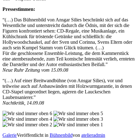
Pressestimmen:
“(…) Das Bühnenbild von Ansgar Silies beschränkt sich auf das
Wesentliche und unterstreicht dadurch die Ödnis, mit der sich die
Figuren konfrontiert sehen: CD-Regale, eine Musikanlage, ein
Kühlschrank für tröstende Getränke und schließlich: die
Hollywoodschaukel, auf der Sven und Corinna, Svens Eltern oder
auch sein Kumpel Stamm vom Glück träumen. (…)
Für die geschlossene Ensemble-Leistung, die dem Kammerstück
eine atemberaubende, zum Teil komische Intensität verlieh, ernteten
die Darsteller und der Autor enthusiastischen Beifall.”
Neue Ruhr Zeitung vom 15.09.08
“(…) Auf einer Breitwandbühne (von Ansgar Silies), vor und
teilweise auch auf Anbauwänden mit Holzwurmgarantie, in denen
CD-Stapel ungeordnet liegen, agieren die Lauckeschen
Laubensanierer.”
Nachtkritik, 14.09.08
Galerie
Veröffentlicht in
Bühnenbild
von
atelieradmin