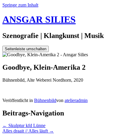
Springe zum Inhalt
ANSGAR SILIES
Szenografie | Klangkunst | Musik
Seitenleiste umschalten
18.
Goodbye, Klein-Amerika 2
Januar
2020
21.
Bühnenbild, Alte Weberei Nordhorn, 2020
April
2020
Veröffentlicht in
Bühnenbild
von
atelieradmin
Beitrags-Navigation
←
Skulptur kfd Lünne
Alles draait // Alles läuft
→