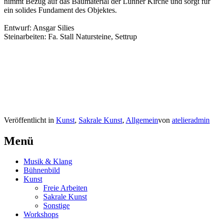
nimmt Bezug auf das Baumaterial der Lünner Kirche und sorgt für
ein solides Fundament des Objektes.
Entwurf: Ansgar Silies
Steinarbeiten: Fa. Stall Natursteine, Settrup
Veröffentlicht in
Kunst
,
Sakrale Kunst
,
Allgemein
von
atelieradmin
Beitrags-
←
Goodbye,
Bodenschätze
//
Klein-
Menü
Navigation
Bodemschatten
Amerika
2
→
Musik & Klang
Bühnenbild
Kunst
Freie Arbeiten
Sakrale Kunst
Sonstige
Workshops