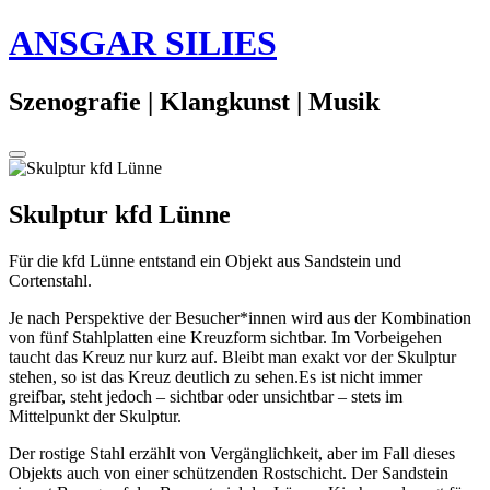
Springe
ANSGAR SILIES
zum
Inhalt
Szenografie | Klangkunst | Musik
Seitenleiste
umschalten
15.
Skulptur kfd Lünne
Oktober
2019
31.
Für die kfd Lünne entstand ein Objekt aus Sandstein und
August
Cortenstahl.
2020
Je nach Perspektive der Besucher*innen wird aus der Kombination
von fünf Stahlplatten eine Kreuzform sichtbar. Im Vorbeigehen
taucht das Kreuz nur kurz auf. Bleibt man exakt vor der Skulptur
stehen, so ist das Kreuz deutlich zu sehen.Es ist nicht immer
greifbar, steht jedoch – sichtbar oder unsichtbar – stets im
Mittelpunkt der Skulptur.
Der rostige Stahl erzählt von Vergänglichkeit, aber im Fall dieses
Objekts auch von einer schützenden Rostschicht. Der Sandstein